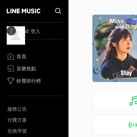
LINE 登入
首頁
音樂焦點
鈴聲排行榜
服務公告
付費方案
兌換序號