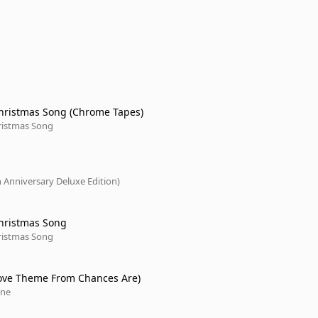
Christmas Song (Chrome Tapes)
hristmas Song
h Anniversary Deluxe Edition)
Christmas Song
hristmas Song
(Love Theme From Chances Are)
one