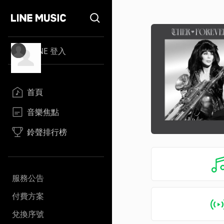
LINE 登入
首頁
音樂焦點
鈴聲排行榜
服務公告
付費方案
兌換序號