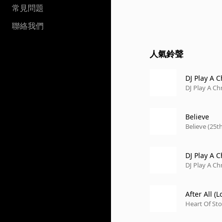
常見問題
聯絡我們
人氣鈴聲
DJ Play A 
DJ Play A C
Believe
Believe (25t
DJ Play A 
DJ Play A C
After All 
Heart Of St