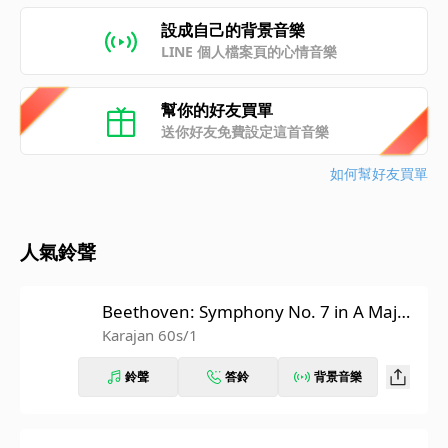
設成自己的背景音樂
LINE 個人檔案頁的心情音樂
幫你的好友買單
送你好友免費設定這首音樂
如何幫好友買單
人氣鈴聲
Beethoven: Symphony No. 7 in A Major,
Op. 92: II. Allegretto (Recorded 1962)
Karajan 60s/1
鈴聲
答鈴
背景音樂