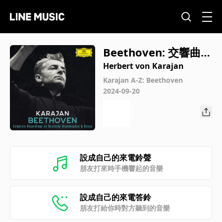
Beethoven: 交響曲
第9番 ニ短調 作品125
Herbert von Karajan
《合唱》: 第1楽章: All
Karajan A-Z: Beethoven
2024-09-20
egro ma non tropp
o. un poco maestos
o (1983年 ライヴ・
アット・ベルリン・
フィルーハーモニー
設成自己的來電鈴聲
ホール)
朋友打來時手機響起的音樂
設成自己的來電答鈴
朋友打給你時對方聽到的音樂