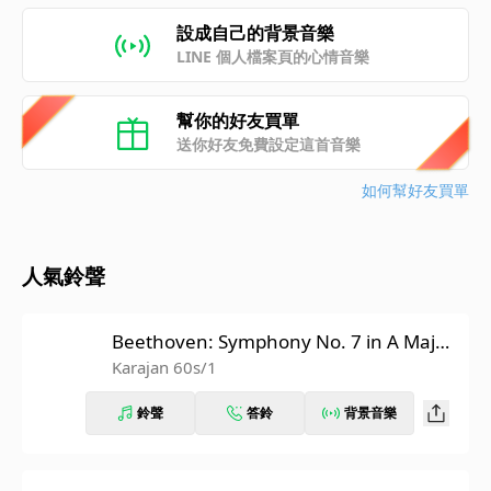
設成自己的背景音樂
LINE 個人檔案頁的心情音樂
幫你的好友買單
送你好友免費設定這首音樂
如何幫好友買單
人氣鈴聲
Beethoven: Symphony No. 7 in A Major,
Op. 92: II. Allegretto (Recorded 1962)
Karajan 60s/1
鈴聲
答鈴
背景音樂