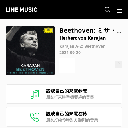
Beethoven: ミサ・
ソレムニス ニ長調 作
Herbert von Karajan
品123: 第5章 アニュ
Karajan A-Z: Beethoven
2024-09-20
ス・デイ: b. われら
に平安を与えたまえ
設成自己的來電鈴聲
朋友打來時手機響起的音樂
設成自己的來電答鈴
朋友打給你時對方聽到的音樂