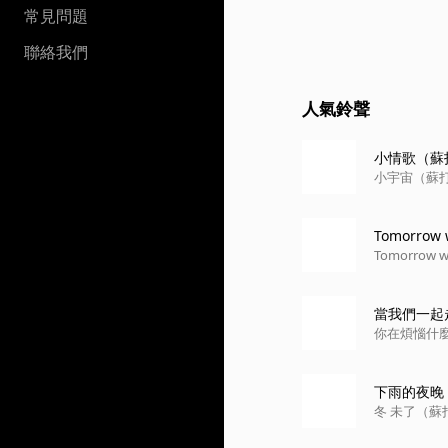
常見問題
聯絡我們
人氣鈴聲
小情歌（蘇
小宇宙（蘇
Tomorrow wi
Tomorrow wil
當我們一起
你在煩惱什
下雨的夜晚
冬 未了（蘇