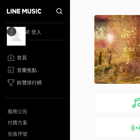
LINE 登入
首頁
音樂焦點
鈴聲排行榜
服務公告
付費方案
兌換序號