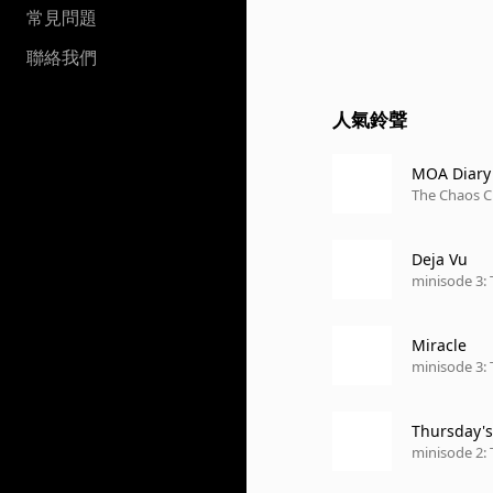
常見問題
聯絡我們
人氣鈴聲
MOA Diary
The Chaos C
Deja Vu
minisode 3
Miracle
minisode 3
Thursday's
minisode 2: 