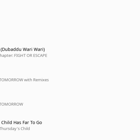
 (Dubaddu Wari Wari)
hapter: FIGHT OR ESCAPE
: TOMORROW with Remixes
: TOMORROW
 Child Has Far To Go
Thursday's Child