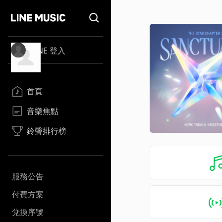
LINE 登入
首頁
音樂焦點
鈴聲排行榜
服務公告
付費方案
兌換序號