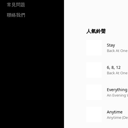
常見問題
聯絡我們
人氣鈴聲
Stay
Back At One
6, 8, 12
Back At One
Everything
An Evening W
Anytime
Anytime (Del