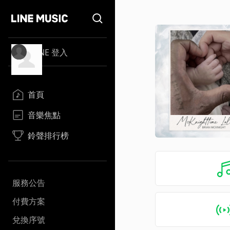
LINE 登入
首頁
音樂焦點
鈴聲排行榜
服務公告
付費方案
兌換序號