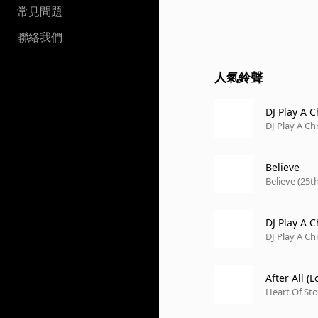
常見問題
聯絡我們
人氣鈴聲
DJ Play A 
DJ Play A C
Believe
Believe (25t
DJ Play A 
DJ Play A C
After All 
Heart Of St