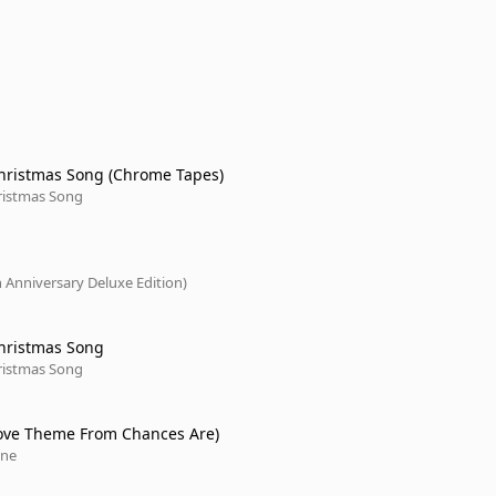
Christmas Song (Chrome Tapes)
hristmas Song
h Anniversary Deluxe Edition)
Christmas Song
hristmas Song
(Love Theme From Chances Are)
one