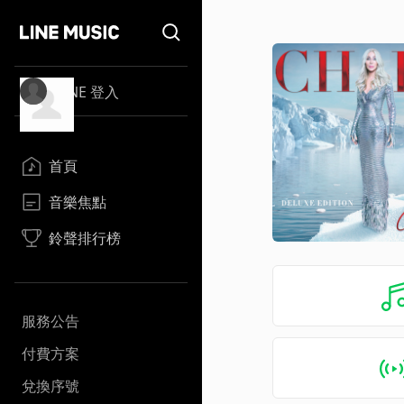
LINE 登入
首頁
音樂焦點
鈴聲排行榜
服務公告
付費方案
兌換序號