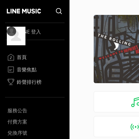
LINE 登入
首頁
音樂焦點
鈴聲排行榜
服務公告
付費方案
兌換序號