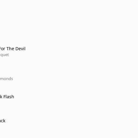
or The Devil
nquet
amonds
k Flash
ack