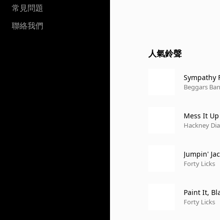
常見問題
聯絡我們
人氣鈴聲
Sympathy F
Beggars Ba
Mess It Up
Hackney Di
Jumpin' Jac
Forty Licks
Paint It, Bl
Forty Licks