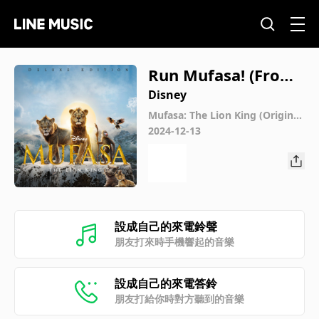
Run Mufasa! (From
"Mufasa: The Lion K
Disney
ing"/Score)
Mufasa: The Lion King (Original
Motion Picture Soundtrack/Del
2024-12-13
uxe Edition)
設成自己的來電鈴聲
朋友打來時手機響起的音樂
設成自己的來電答鈴
朋友打給你時對方聽到的音樂