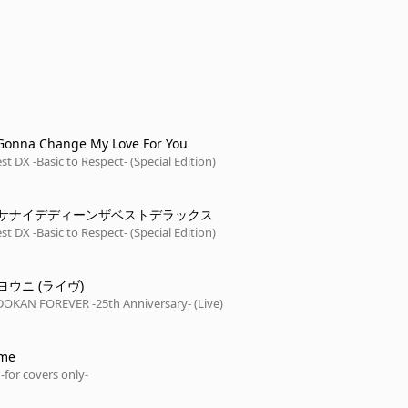
Gonna Change My Love For You
t DX -Basic to Respect- (Special Edition)
サナイデディーンザベストデラックス
t DX -Basic to Respect- (Special Edition)
ウニ (ライヴ)
OKAN FOREVER -25th Anniversary- (Live)
ime
-for covers only-