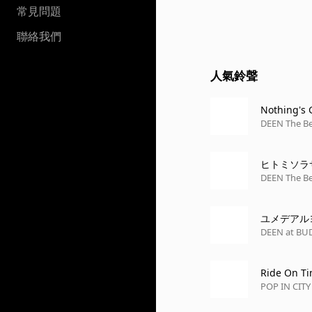
常見問題
聯絡我們
人氣鈴聲
Nothing's 
DEEN The Bes
ヒトミソラ
DEEN The Bes
ユメデアルヨ
DEEN at BUD
Ride On T
POP IN CITY 