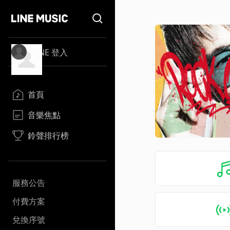
LINE 登入
首頁
音樂焦點
鈴聲排行榜
服務公告
付費方案
兌換序號