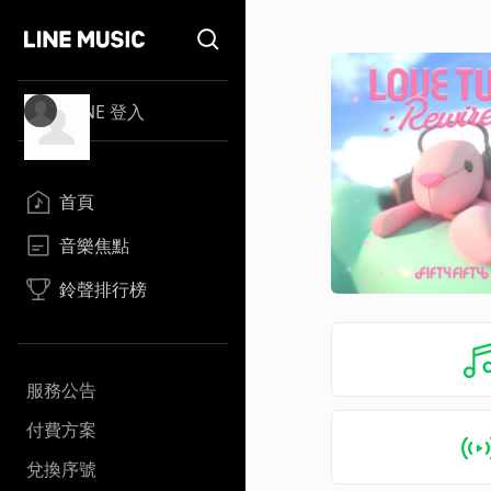
LINE 登入
首頁
音樂焦點
鈴聲排行榜
服務公告
付費方案
兌換序號