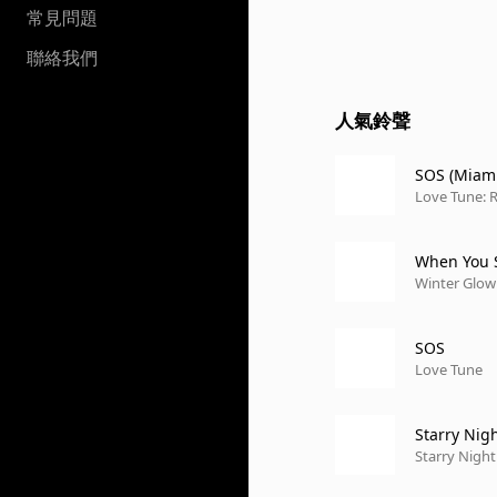
常見問題
聯絡我們
人氣鈴聲
SOS (Miami
Love Tune: 
When You 
Winter Glow
SOS
Love Tune
Starry Nig
Starry Night