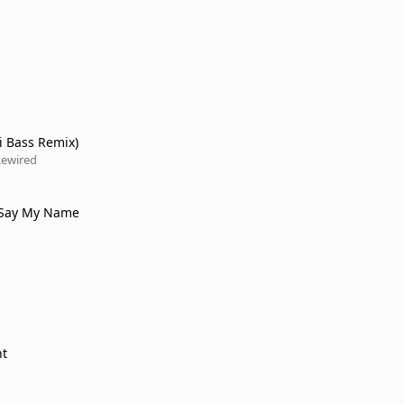
 Bass Remix)
Rewired
Say My Name
ht