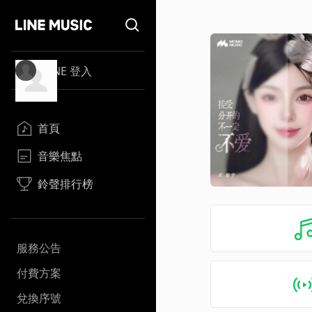
LINE 登入
首頁
音樂焦點
鈴聲排行榜
服務公告
付費方案
兌換序號