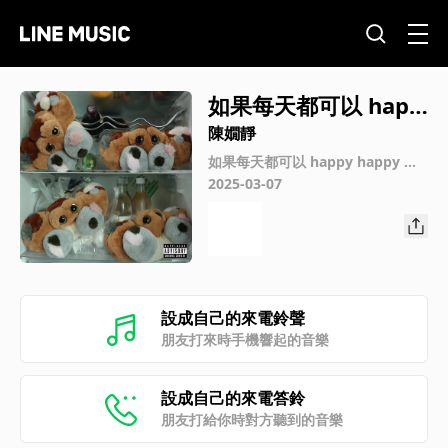
如果每天都可以 happ
y happy 誰想要sad:
陳嫺靜
＊ (beat by Neil YE
如果每天都可以 happy happy 誰
想要sad:＊- 合作的秘密
2025-03-07
N)
設成自己的來電鈴聲
朋友打來時手機響起的音樂
設成自己的來電答鈴
朋友打給你時對方聽到的音樂