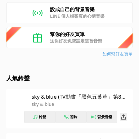
設成自己的背景音樂
LINE 個人檔案頁的心情音樂
幫你的好友買單
送你好友免費設定這首音樂
如何幫好友買單
人氣鈴聲
sky & blue (TV動畫「黑色五葉草」第8季
片頭曲)
sky & blue
鈴聲
答鈴
背景音樂