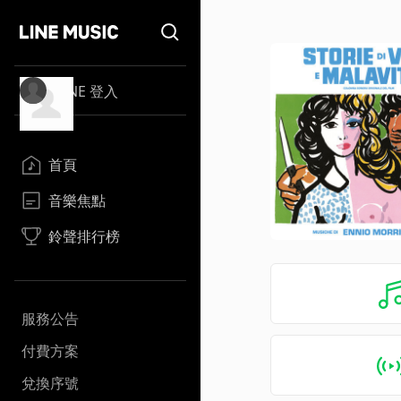
LINE 登入
首頁
音樂焦點
鈴聲排行榜
服務公告
付費方案
兌換序號