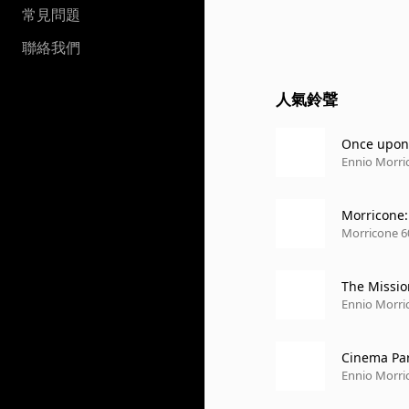
常見問題
聯絡我們
人氣鈴聲
Once upon 
rica")
Ennio Morric
Morricone 6
The Missio
Ennio Morric
Cinema Par
Ennio Morric