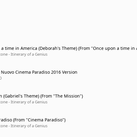
a time in America (Deborah's Theme) (From "Once upon a time in
one - Itinerary of a Genius
Morricone: Nuovo Cinema Paradiso 2016 Version
0
n (Gabriel's Theme) (From "The Mission")
one - Itinerary of a Genius
adiso (From "Cinema Paradiso")
one - Itinerary of a Genius