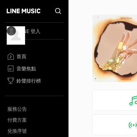
LINE 登入
首頁
音樂焦點
鈴聲排行榜
服務公告
付費方案
兌換序號