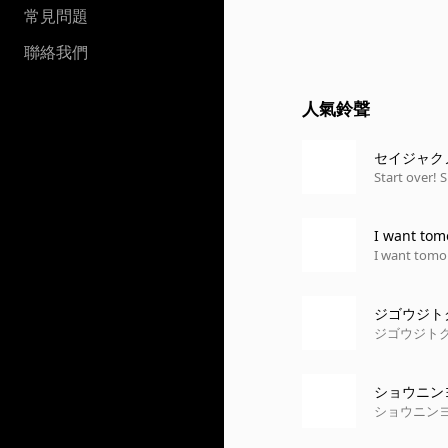
常見問題
聯絡我們
人氣鈴聲
セイジャク
Start over! S
I want tom
I want tomor
ジゴウジト
ジゴウジト
ショウニン
ショウニン