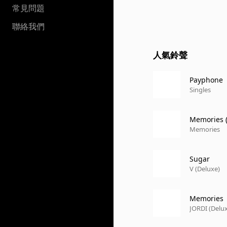
常見問題
聯絡我們
人氣鈴聲
Payphone
Singles
Memories (
Memories
Sugar
V (Deluxe)
Memories
JORDI (Delu