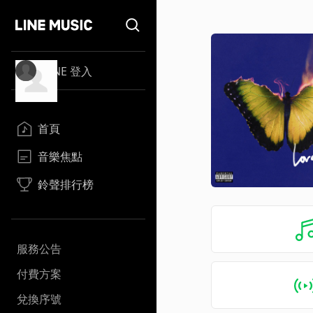
LINE 登入
首頁
音樂焦點
鈴聲排行榜
服務公告
付費方案
兌換序號