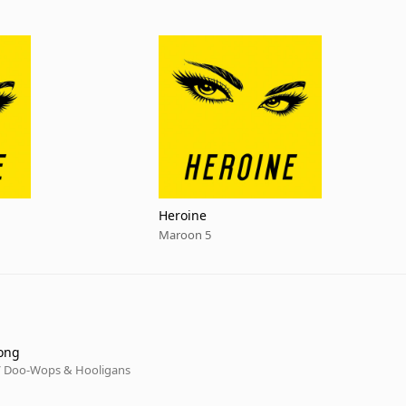
Heroine
Maroon 5
ong
/ Doo-Wops & Hooligans