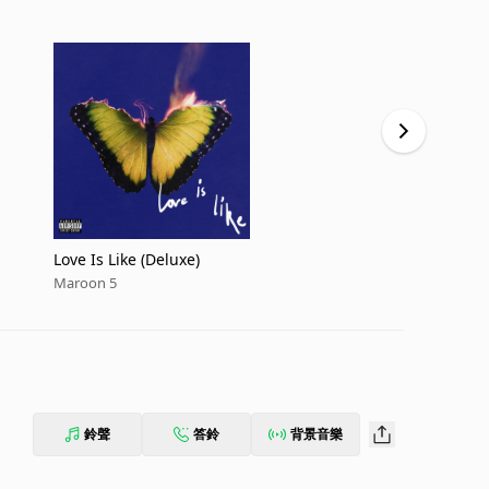
Love Is Like (Deluxe)
Love Is Like
Maroon 5
Maroon 5
鈴聲
答鈴
背景音樂