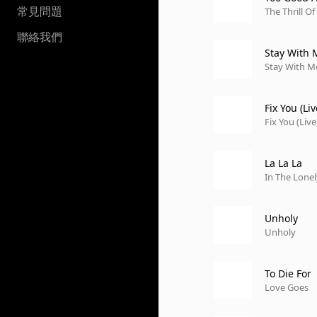
常見問題
The Thrill Of 
聯絡我們
Stay With 
Stay With Me
Fix You (Liv
Fix You (Live
La La La
In The Lone
Unholy
Unholy
To Die For
Love Goes