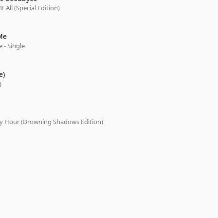
It All (Special Edition)
Me
 - Single
e)
)
ly Hour (Drowning Shadows Edition)