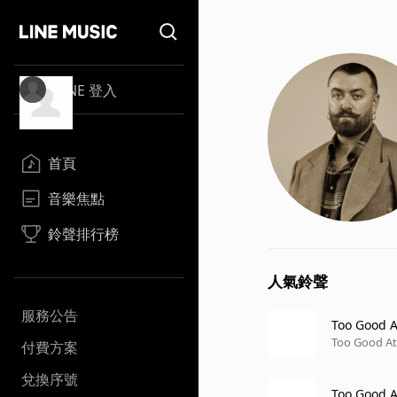
LINE 登入
首頁
音樂焦點
鈴聲排行榜
人氣鈴聲
服務公告
Too Good A
Too Good At
付費方案
兌換序號
Too Good 