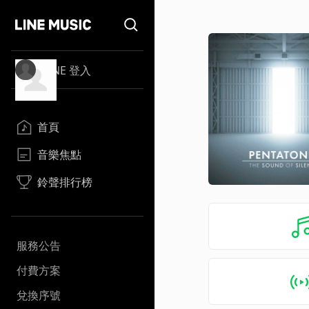
LINE 登入
首頁
音樂焦點
鈴聲排行榜
服務公告
付費方案
兌換序號