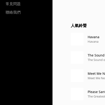
常見問題
聯絡我們
人氣鈴聲
Havana
Havana
The Sound 
The Sound of
Meet Me N
Meet Me Nex
Please San
The Greatest