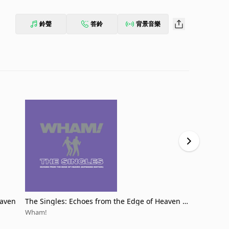
鈴聲
答鈴
背景音樂
eaven
The Singles: Echoes from the Edge of Heaven (E
Club Tropic
xpanded)
Wham!
Wham!