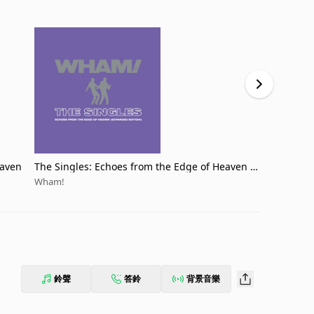
eaven
The Singles: Echoes from the Edge of Heaven (E
Club Tropic
xpanded)
Wham!
Wham!
鈴聲
答鈴
背景音樂