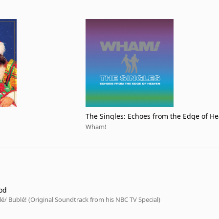
The Singles: Echoes from the Edge of H
Wham!
od
lé
/ Bublé! (Original Soundtrack from his NBC TV Special)