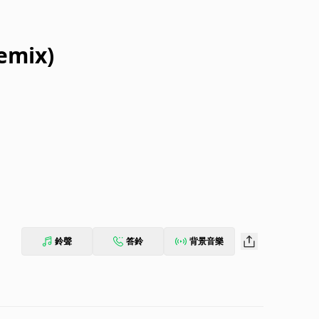
emix)
鈴聲
答鈴
背景音樂