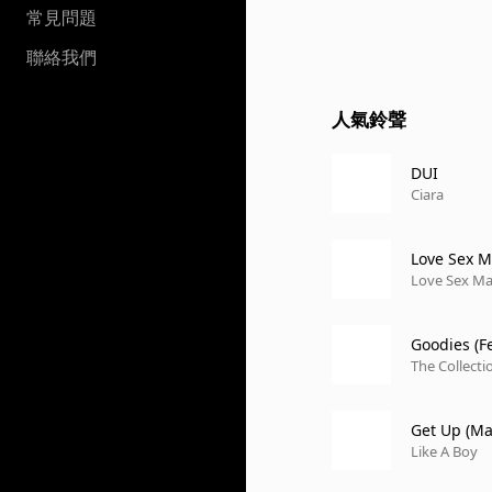
常見問題
聯絡我們
人氣鈴聲
DUI
Ciara
Love Sex M
Love Sex Ma
Goodies (Fe
The Collecti
Get Up (Ma
Like A Boy