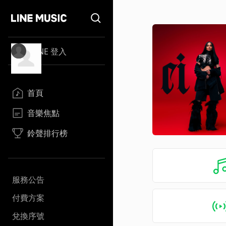
LINE 登入
首頁
音樂焦點
鈴聲排行榜
服務公告
付費方案
兌換序號