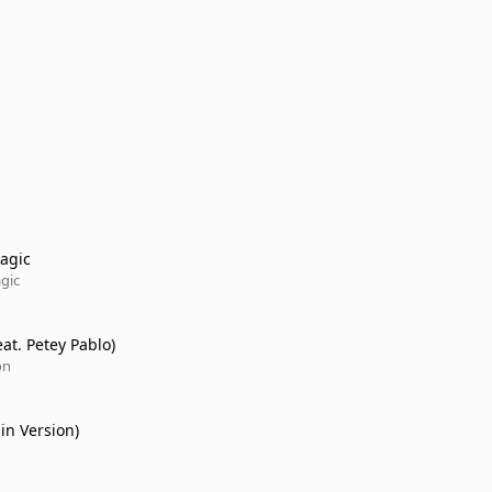
agic
gic
at. Petey Pablo)
on
in Version)