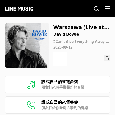
Warszawa (Live at t
he Montreux Jazz F
David Bowie
estival, 18th July, 20
I Can't Give Everything Away (2
002 - 2016)
2025-09-12
02)
設成自己的來電鈴聲
朋友打來時手機響起的音樂
設成自己的來電答鈴
朋友打給你時對方聽到的音樂