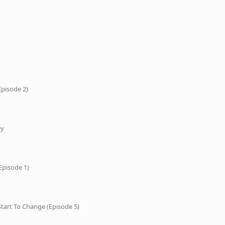
Episode 2)
ey
Episode 1)
tart To Change (Episode 5)