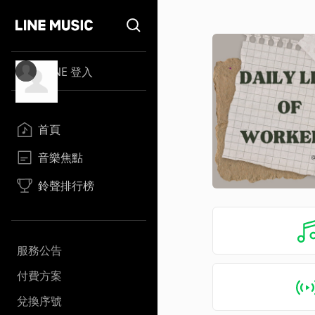
LINE 登入
首頁
音樂焦點
鈴聲排行榜
服務公告
付費方案
兌換序號