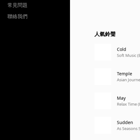
常見問題
聯絡我們
人氣鈴聲
Cold
Soft Music (
Temple
Asian Journ
May
Relax Time (
Sudden
As Seasons S