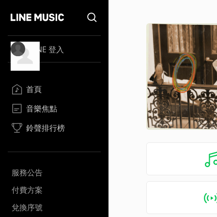
LINE 登入
首頁
音樂焦點
鈴聲排行榜
服務公告
付費方案
兌換序號