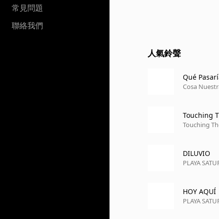
常見問題
聯絡我們
人氣鈴聲
Qué Pasaría
Cosa Nuestr
Touching T
Touching Th
DILUVIO
PLAYA SAT
HOY AQUÍ
PLAYA SAT