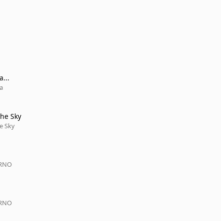
...
a
he Sky
e Sky
URNO
URNO