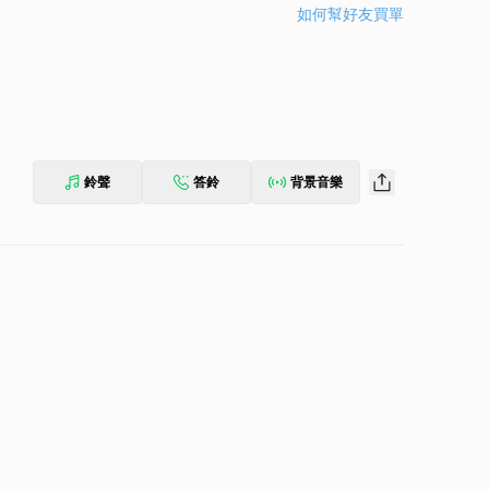
如何幫好友買單
鈴聲
答鈴
背景音樂