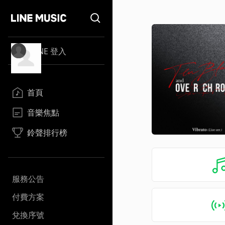
LINE 登入
首頁
音樂焦點
鈴聲排行榜
服務公告
付費方案
兌換序號