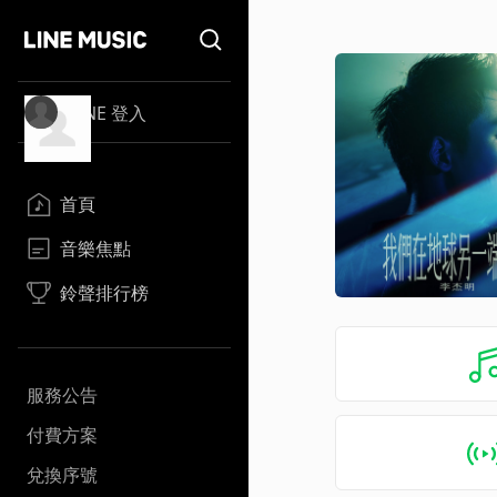
LINE 登入
首頁
音樂焦點
鈴聲排行榜
服務公告
付費方案
兌換序號