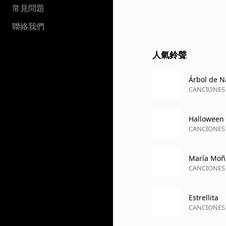
常見問題
聯絡我們
人氣鈴聲
Árbol de N
CANCIONES 
Halloween
CANCIONES I
María Moñ
CANCIONES I
Estrellita
CANCIONES I