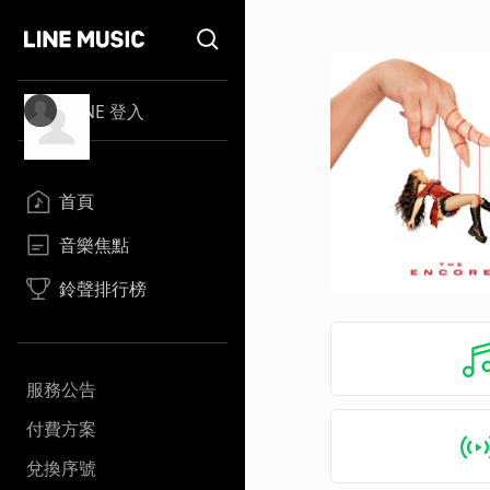
LINE 登入
首頁
音樂焦點
鈴聲排行榜
服務公告
付費方案
兌換序號