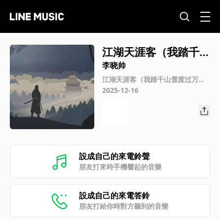
江湖天涯客（我踏千山
雪度过万里潮）
李晓帅
江湖天涯客（我踏千山雪度过万里
潮）
2025-12-16
設成自己的來電鈴聲
朋友打來時手機響起的音樂
設成自己的來電答鈴
朋友打給你時對方聽到的音樂