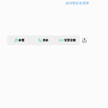
如何幫好友買單
鈴聲
答鈴
背景音樂