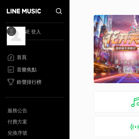
LINE 登入
首頁
音樂焦點
鈴聲排行榜
服務公告
付費方案
兌換序號