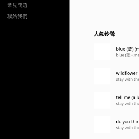
常見問題
聯絡我們
人氣鈴聲
blue (蓝) (
blue (蓝) (ma
wildflower
stay with the
tell me (a l
stay with the
do you thi
stay with the