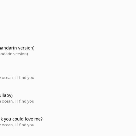
mandarin version)
ndarin version)
 ocean, i'll find you
ullaby)
 ocean, i'll find you
nk you could love me?
 ocean, i'll find you