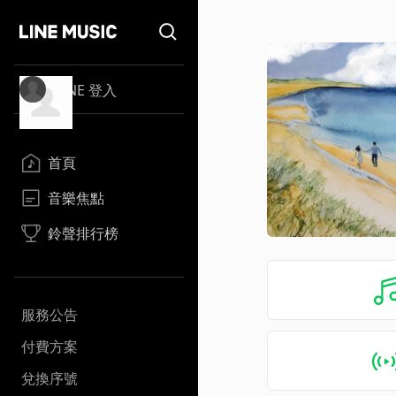
LINE 登入
首頁
音樂焦點
鈴聲排行榜
服務公告
付費方案
兌換序號