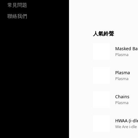
常見問題
聯絡我們
人氣鈴聲
Masked Bal
Plasma
Plasma
Plasma
Chains
Plasma
HWAA (i-dle
We Are i-dle