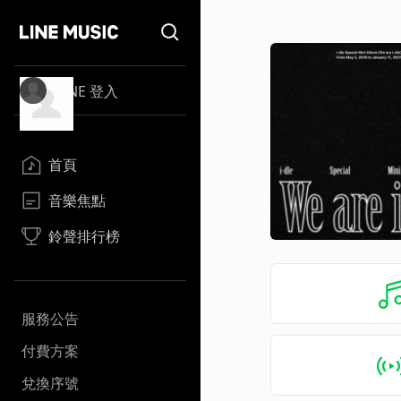
LINE 登入
首頁
音樂焦點
鈴聲排行榜
服務公告
付費方案
兌換序號