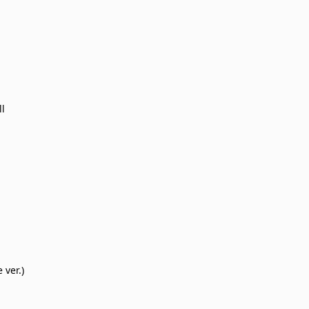
l
 ver.)