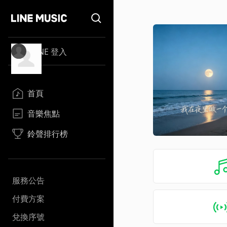
LINE 登入
首頁
音樂焦點
鈴聲排行榜
服務公告
付費方案
兌換序號