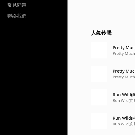
常見問題
聯絡我們
人氣鈴聲
Pretty M
Pretty Mu
Pretty M
Pretty Mu
Run Wild
Run Wild(
Run Wil
Run Wild(