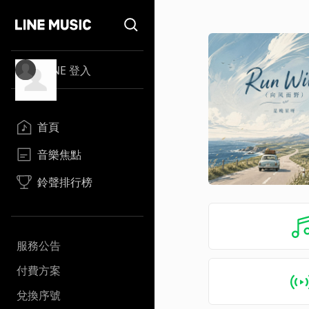
LINE 登入
首頁
音樂焦點
鈴聲排行榜
服務公告
付費方案
兌換序號