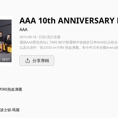
AAA 10th ANNIVERSARY 
AAA
2015-09-16 · 日語/流行音樂
濃縮AAA歷史的ALL TIME BEST精選輯中收錄於日本NH
以及出道作「BLOOD on FIRE 熱血沸騰」和今年日本全國Are
可錯過的精選輯之一
分享專輯
n FIRE熱血沸騰
波士頓‧瑪麗