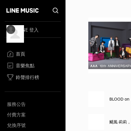
LINE 登入
首頁
音樂焦點
鈴聲排行榜
BLOOD o
服務公告
付費方案
颶風‧莉莉，
兌換序號