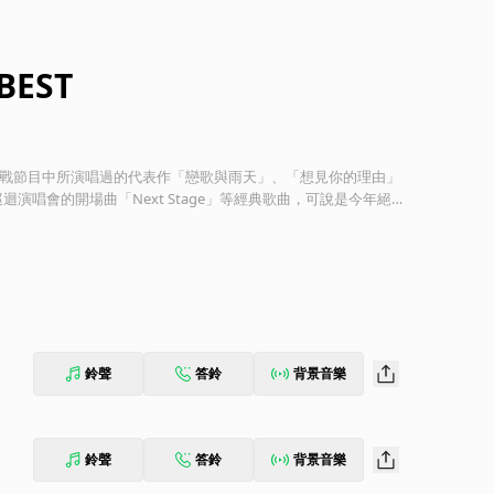
BEST
K紅白歌合戰節目中所演唱過的代表作「戀歌與雨天」、「想見你的理由」
na巡迴演唱會的開場曲「Next Stage」等經典歌曲，可說是今年絕不
鈴聲
答鈴
背景音樂
鈴聲
答鈴
背景音樂