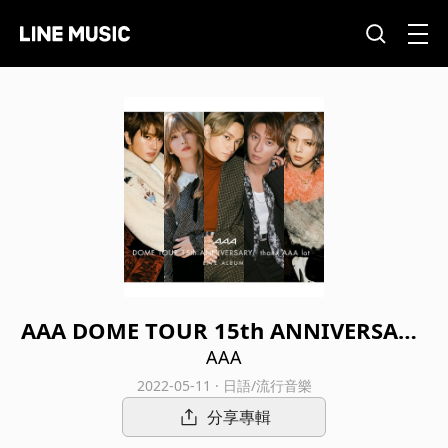
AAA DOME TOUR 15th ANNIVERSARY
-thanx AAA lot- LIVE ALBUM (Live at
AAA
TOKYO DOME 20211212)
2022-05-11 · 日語/流行音樂
分享專輯