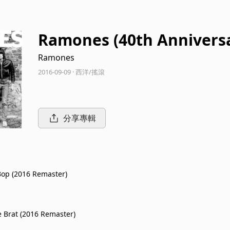
Ramones (40th Anniversa
Remaster]
Ramones
2016-09-09 · 西洋/搖滾
分享專輯
 Bop (2016 Remaster)
e Brat (2016 Remaster)