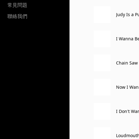
常見問題
Judy Is a 
聯絡我們
I Wanna Be
Chain Saw 
Now I Wann
I Don't Wa
Loudmouth