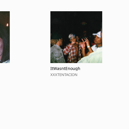
ItWasntEnough
XXXTENTACION