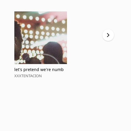
let's pretend we're numb
WitDemDick
XXXTENTACION
XXXTENTAC