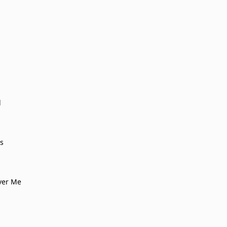
d
s
Over Me