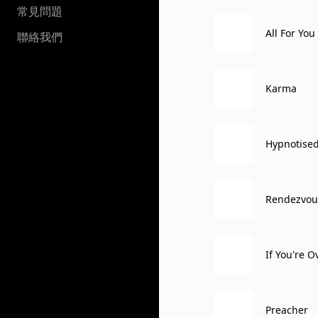
常見問題
All For You
聯絡我們
Karma
Hypnotise
Rendezvou
If You're 
Preacher