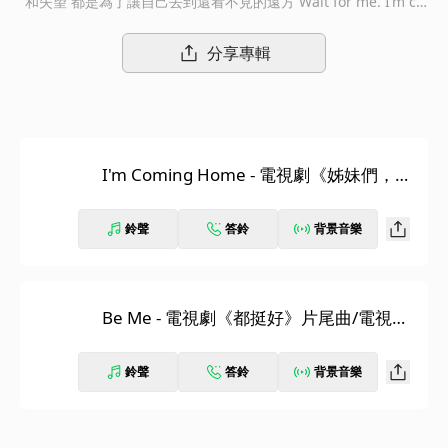
和失望 都是為了讓自己去到還看不見的遠方 Wait for me. I’m co
ming home ______ 李玉璽 2020/04/29 李玉璽 I’m Coming Hom
e 老鷹製作 福茂發行 貨編：74258 條碼：4717398742585 2020
分享專輯
是李玉璽出道的第六年，也是他的27歲，這一路上有很多成長，但
今年對他來說是突破最多的一年，「長大｣必須要承擔的事情跟內
心的掙扎讓他告訴自己有很多的不適應；不習慣得勉強自己去做，
離開舒適圈，跟之前的不安全感正面對峙，從『I’m Coming Hom
e』作為改變的起點，『Be Me』為行動的第一步，往自己的心之
I'm Coming Home - 電視劇《姊妹們，追
所向前進。 『I’m Coming Home』這首歌所要傳達的意思並不是
吧！》片頭曲
實質意義上的家亦或是過去，而是讓自己回到最初創作時的心理狀
態。也想透過這首歌告訴大家，每個人的人生中可能都會經歷過迷
鈴聲
答鈴
背景音樂
茫或是在改變自我的路上碰到瓶頸，希望聽完這首歌的人，可以獲
得勇氣去面對無法預知的未來;『Be Me』是李玉璽第一次嘗試演
唱別人的創作，整首歌在編曲上以最簡單乾淨的鋼琴為基底，就跟
歌曲那很直接的情緒表達一樣，捨棄複雜花俏的編制，適度搭配弦
Be Me - 電視劇《都挺好》片尾曲/電視劇
樂表達在遼闊的這個世界裡只有自己被隻身獨留下來的孤寂感，製
《姊妹們，追吧！》插曲
作人在針對李玉璽的聲音處理上也保留了最原始的狀態，讓歌曲整
鈴聲
答鈴
背景音樂
體渾然天成，並邀請來自新加坡的亞洲頂級人聲樂團組合【MICap
pella】為歌曲點綴上溫暖的教堂式合聲，最終希望孤寂後還有往
下走的勇氣。 雖然現在大家的聽音樂習慣都已轉在數位平台上，
但CD對歌手及粉絲來說都是可以珍藏當下的紀念。2020年李玉璽