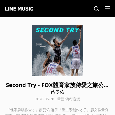
Second Try - FOX體育家族傳愛之旅公益
歌曲
蔡旻佑
2020-05-28 · 華語/流行音樂
『怪乖牌唱作全才』蔡旻佑 聯手『重生系創作才子』廖文強量身