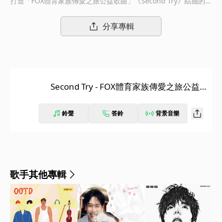
打造「FOX體育家族傳愛之旅公益歌曲」《Second Try》結痂的傷
口不怕痛 逆著風我也不投降下半場的熱血英雄 球場外的第二人生
就算面對挫折失敗 有你在我就不害怕 Second try, try again!Neve
分享專輯
r stop and go ahead.蔡旻佑2020最新單曲《Second Try》5.28
何樂音樂 熱血上線 對夢想堅持 對生命熱愛無論場內場外 都是我的
主場下了場 一樣要活得精彩燦爛『唱作全才』蔡旻佑以清新創作
形象量身打造活動主題曲《Second Try》首次聯手『創作才子』
廖文強 詞曲創作互補創作性格展現默契 用音樂為生活精神喊話傳
Second Try - FOX體育家族傳愛之旅公益
遞希望、夢想、愛 絕不輕言放棄2019年，由FOX體育家族全新企
歌曲
畫為期近半年的傳愛之旅，從講座巡迴，到帶領球員、教練團與Fo
x體育台主播、球評前進校園與公益機構，無論場內場外，延續對
鈴聲
答鈴
背景音樂
夢想的熱愛與堅持，透過鏡頭紀錄每一次短暫卻又深刻的相遇，就
算下了場，對生命依舊滿懷熱情，無關比數，一樣活得燦爛精彩。
2020上半年，蔡旻佑與FOX SPORTS合作，延續FOX體育家族傳愛
之旅精神，量身打造熱血新曲《Second Try》，為每個正在為夢
想努力的人加油打氣，用音樂精神喊話，遇到挫折越要勇敢往前，
歌手其他專輯
不要害怕失敗。蔡旻佑回想起剛寫這首歌的時候，也曾想要放棄，
直到某天轉了個念頭，再打開檔案的時候，他把檔名先打了「Sec
ond Try」，告訴自己再試一次，後來果真迅速把歌寫了出來，也
把「Second Try」當作歌名，延續歌曲的精神概念。蔡旻佑說：
「如果當初我就這樣放棄、不去嘗試，那就完全沒有機會，也不會