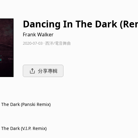
Dancing In The Dark (Re
Frank Walker
2020-07-03 · 西洋/電音舞曲
分享專輯
 The Dark (Panski Remix)
The Dark (V.I.P. Remix)