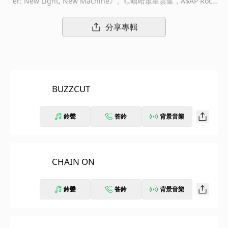
er: New Light, New Machine》。◎嘻哈眾星雲集，A$AP Rock
y、A$AP Ferg、Danny Brown、Charlie Wilson等大咖情義相
挺，收錄2018《Iridescence》、2019《Ginger》兩張專輯強襲
分享專輯
英美金榜、接連締造〈BLEACH〉、〈SUGAR〉等累積突破十億數
位串流單曲。
BUZZCUT
鈴聲
答鈴
背景音樂
CHAIN ON
鈴聲
答鈴
背景音樂