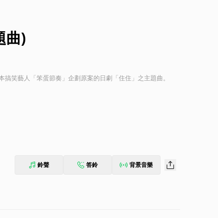
題曲)
也是日本搞笑藝人「笨蛋節奏」企劃原案的日劇「住住」之主題曲。
鈴聲
答鈴
背景音樂