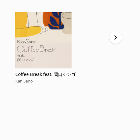
Coffee Break feat. 関口シンゴ
White Out 
Kan Sano
Kan Sano