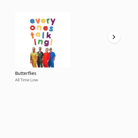
Butterflies
Oh No!
All Time Low
All Time Low