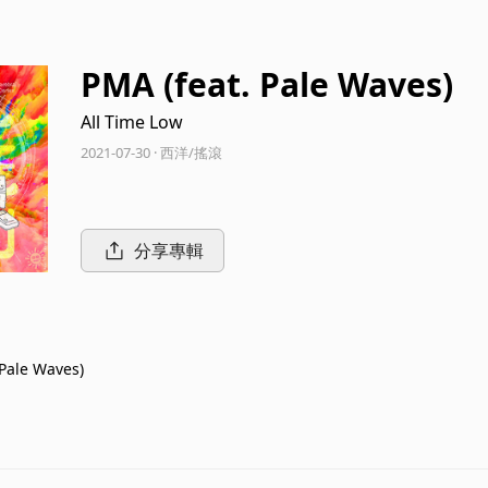
PMA (feat. Pale Waves)
All Time Low
2021-07-30 · 西洋/搖滾
分享專輯
 Pale Waves)