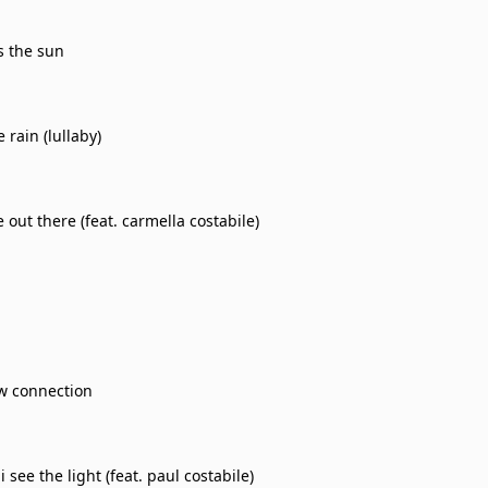
 the sun
e rain (lullaby)
out there (feat. carmella costabile)
w connection
i see the light (feat. paul costabile)