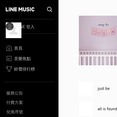
LINE 登入
首頁
音樂焦點
鈴聲排行榜
just be
服務公告
付費方案
all is foun
兌換序號