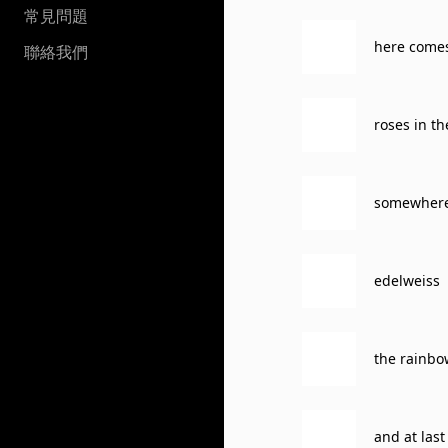
常見問題
here comes
聯絡我們
roses in th
somewhere 
edelweiss
the rainbo
and at last 