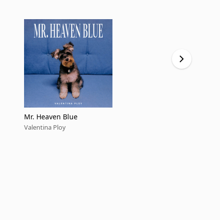
Mr. Heaven Blue
Breakup Ne
Valentina Ploy
Valentina Pl