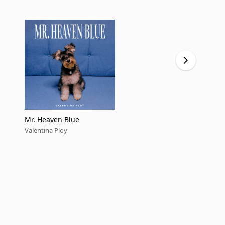
Mr. Heaven Blue
Breakup Ne
Valentina Ploy
Valentina Pl